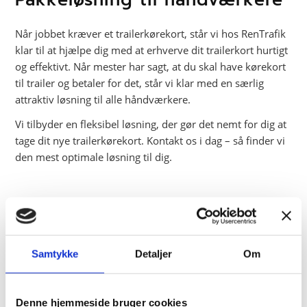
Når jobbet kræver et trailerkørekort, står vi hos RenTrafik
klar til at hjælpe dig med at erhverve dit trailerkort hurtigt
og effektivt. Når mester har sagt, at du skal have kørekort
til trailer og betaler for det, står vi klar med en særlig
attraktiv løsning til alle håndværkere.
Vi tilbyder en fleksibel løsning, der gør det nemt for dig at
tage dit nye trailerkørekort. Kontakt os i dag – så finder vi
den mest optimale løsning til dig.
5 grunde til at vælge
RenTrafik:
Høj kvalitet & skarpe priser
Samtykke
Detaljer
Om
Vi har ét af landets højeste uddannelsesniveauer
Fleksibelt & tilpasset forløb der passer til din hverdag
Denne hjemmeside bruger cookies