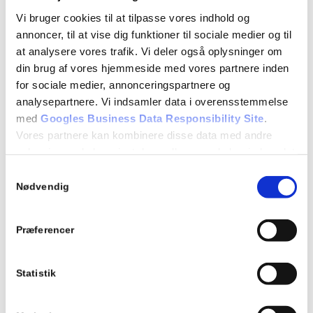
Nye skolekøretøjer til vores elever
Vi bruger cookies til at tilpasse vores indhold og
Dygtige & engagerede kørelærere
annoncer, til at vise dig funktioner til sociale medier og til
at analysere vores trafik. Vi deler også oplysninger om
din brug af vores hjemmeside med vores partnere inden
Hvor lang tid tager det?
for sociale medier, annonceringspartnere og
analysepartnere. Vi indsamler data i overensstemmelse
med
Googles Business Data Responsibility Site
.
Et trailerforløb tager typisk 2-3 uger.
Vores partnere kan kombinere disse data med andre
Tilmeld
oplysninger, du har givet dem, eller som de har indsamlet
fra din brug af deres tjenester.
Samtykkevalg
Nødvendig
Hvad koster et trailerkørekort?
Se Cookie & Privatlivspolitik
her
Præferencer
Med RenTrafik får du en løsning til en skarp
pris, så du kan tage dit trailerkørekort (B/E)
Statistik
nemt og bekvemt. Vi har sammensat en
prispakke, der opfylder alle de lovpligtige krav
til dit trailerkørekort. Et trailerforløb koster