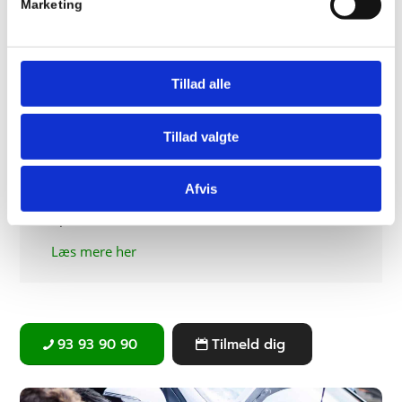
Marketing
4.900,-.
Læs mere her
Tillad alle
Hvornår kan jeg starte på et trailerkørekort?
Tillad valgte
Vi starter ofte nye hold op. Følg med under
Afvis
holdstart for at se, hvornår næste hold starter
op.
Læs mere her
93 93 90 90
Tilmeld dig