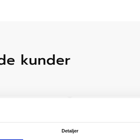
ade kunder
Tilfredse og trygge
Detaljer
de tager imod alle og
Det var helt klart det rette s