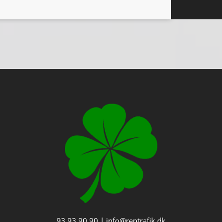
93 93 90 90
|
info@rentrafik.dk