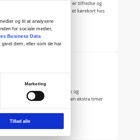
på højtryk for at alle hans elever er tilfredse og
☀️. Slet ikke sidste gang jeg tager et kørekort hos
 medier og til at analysere
nden for sociale medier,
es Business Data
 givet dem, eller som de har
Marketing
startede uden viden om køreteknik og
 at få mit kørekort hurtigt og uden ekstra timer
og lærerige kørelærere😀
Tillad alle