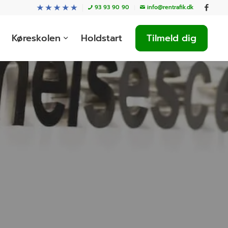
93 93 90 90
info@rentrafik.dk
Køreskolen
Holdstart
Tilmeld dig