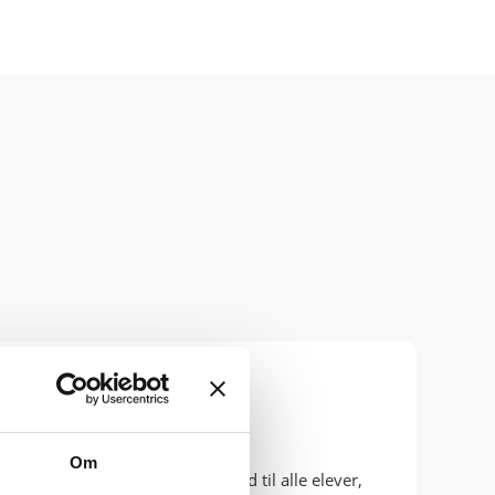
Om
ted at få kørekort til bil, der er tid til alle elever,