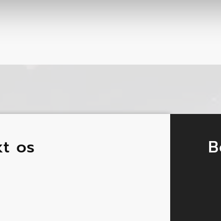
kt os
B