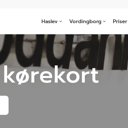
Haslev
Vordingborg
Priser
 kørekort