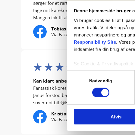
sørger for et rart og trygt forløb. Jeg var igang 
tage mit kørekort men mærket intet præs på hverk
Denne hjemmeside bruger c
Mangen tak til alle fra Rentrafik 🙂
Vi bruger cookies til at tilpas
vores trafik. Vi deler også 
Tobias
Via Facebook
annonceringspartnere og ana
Responsibility Site
. Vores 
indsamlet fra din brug af dere
Se Cookie & Privatlivspolitik
Samtykkevalg
Kan klart anbefales
Nødvendig
Fantastisk køreskole, samt kørelærere. Top profe
Janus forstod bare, at lære mig teorien og Martin
suverænt bil 😆Kan klart anbefales😊
Kristian
Afvis
Via Facebook