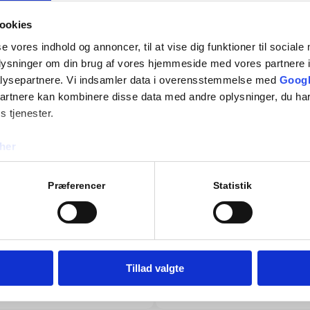
med udannelse da jeg skulle
og Janus arbejder hver dag 
en teori eller kørsel.
tryg i hans omgivelser 🙏🏽
ookies
RenTrafik. 😁
se vores indhold og annoncer, til at vise dig funktioner til sociale
oplysninger om din brug af vores hjemmeside med vores partnere i
Julie
Via Facebook
lysepartnere. Vi indsamler data i overensstemmelse med
Googl
partnere kan kombinere disse data med andre oplysninger, du har
s tjenester.
her
Tålmodige og lærerige
Præferencer
Statistik
sionelle undervisere.
Kan varmt anbefales. Jeg 
 lærte mig at køre
færdselsregler og formåede
eller gebyrer. Tålmodige 
Jonas
Tillad valgte
Via Facebook