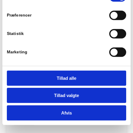
Se Cookie & Privatlivspolitik
her
Præferencer
Motorcykel kørekort
Statistik
9.800 kr.
Marketing
MC Lovpakke
Tillad alle
Ubegrænset teori
4 lektioner på manøvrebane
Tillad valgte
13 lektioner på vej
5 lektioner på køreteknisk anlæg
Afvis
Læs mere