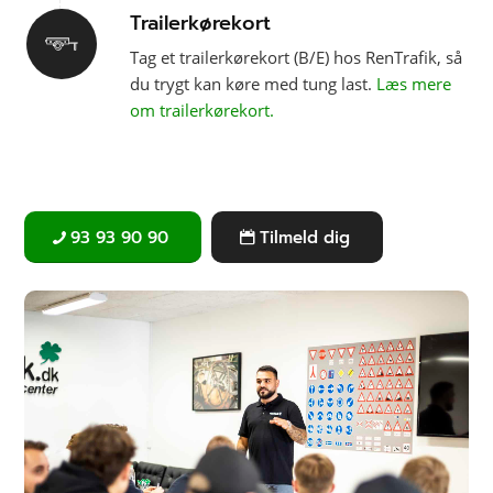
Trailer­kørekort
Tag et trailerkørekort (B/E) hos RenTrafik, så
du trygt kan køre med tung last.
Læs mere
om trailerkørekort.
93 93 90 90
Tilmeld dig