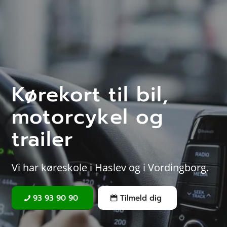
Kørekort til bil,
motorcykel og
trailer
Vi har køreskole i Haslev og i Vordingborg.
93 93 90 90
Tilmeld dig