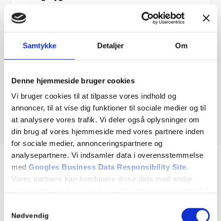
Rentrafik er en køreskole jeg klart kan anbefale, de
tager imod alle og sørger for et rart og trygt forløb.
Jeg var igang med udannelse da jeg skulle tage mit
kørekort men mærket intet præs på hverken teori
Samtykke
Detaljer
Om
eller kørsel. Mangen tak til alle fra Rentrafik 🙂
Denne hjemmeside bruger cookies
Tobias
Via Facebook
Vi bruger cookies til at tilpasse vores indhold og
annoncer, til at vise dig funktioner til sociale medier og til
at analysere vores trafik. Vi deler også oplysninger om
din brug af vores hjemmeside med vores partnere inden
for sociale medier, annonceringspartnere og
analysepartnere. Vi indsamler data i overensstemmelse
med
Googles Business Data Responsibility Site
.
Hvad koster et kørekort?
Vores partnere kan kombinere disse data med andre
oplysninger, du har givet dem, eller som de har indsamlet
Det kan være svært at finde rundt i priserne på et
fra din brug af deres tjenester.
Samtykkevalg
kørekort, og ofte er det en stor udgift for mange. Kontakt
Nødvendig
os gerne hvis du har spørgsmål til de enkelte pakker.